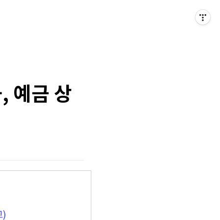
, 예금 상
교)