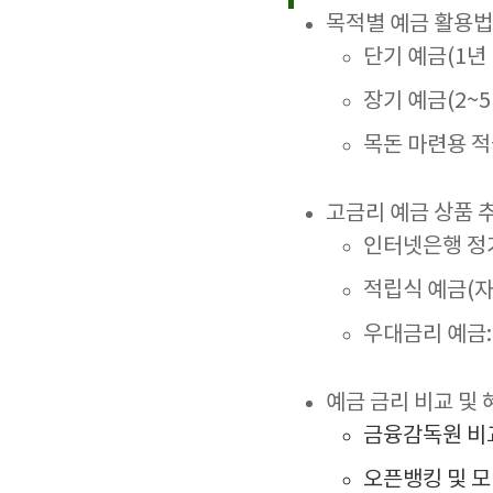
목적별 예금 활용법
단기 예금(1년
장기 예금(2~
목돈 마련용 적
고금리 예금 상품 
인터넷은행 정
적립식 예금(자
우대금리 예금:
예금 금리 비교 및
금융감독원 비교
오픈뱅킹 및 모