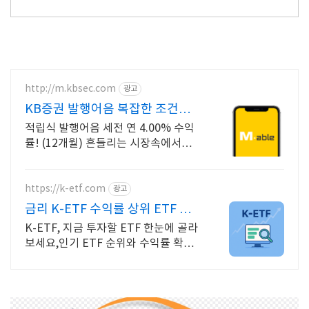
http://m.kbsec.com
광고
KB증권 발행어음 복잡한 조건없
이 누구나
적립식 발행어음 세전 연 4.00% 수익
률! (12개월) 흔들리는 시장속에서도
예치만 해도 알아서 쌓이는 KB증권 발
행어음!
https://k-etf.com
광고
금리 K-ETF 수익률 상위 ETF 한
눈에!
K-ETF, 지금 투자할 ETF 한눈에 골라
보세요,인기 ETF 순위와 수익률 확인
투자 성향 맞춤 ETF 추천,월배당 테마
형 ETF도 쉽게 찾을 수 있어요.