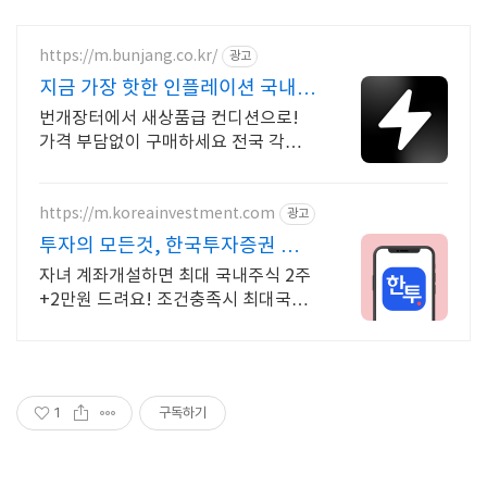
https://m.bunjang.co.kr/
광고
지금 가장 핫한 인플레이션 국내
최대 브랜드 중고거래
번개장터에서 새상품급 컨디션으로!
가격 부담없이 구매하세요 전국 각지에
서 올라오는 전국구 최다 상품 매일 10
만 개 이상의 신규 상품 업로드
https://m.koreainvestment.com
광고
투자의 모든것, 한국투자증권 한국
투자증권이 처음이라면?
자녀 계좌개설하면 최대 국내주식 2주
+2만원 드려요! 조건충족시 최대국내
주식 2주+2만원 기회
1
구독하기