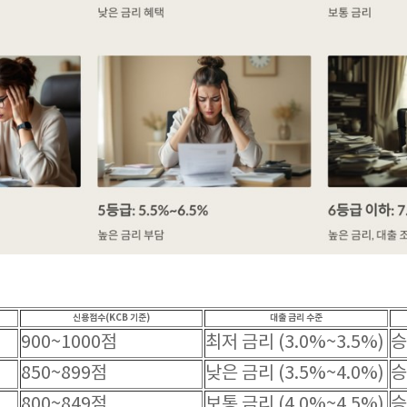
신용점수(KCB 기준)
대출 금리 수준
900~1000점
최저 금리 (3.0%~3.5%)
승
850~899점
낮은 금리 (3.5%~4.0%)
승
800~849점
보통 금리 (4.0%~4.5%)
승